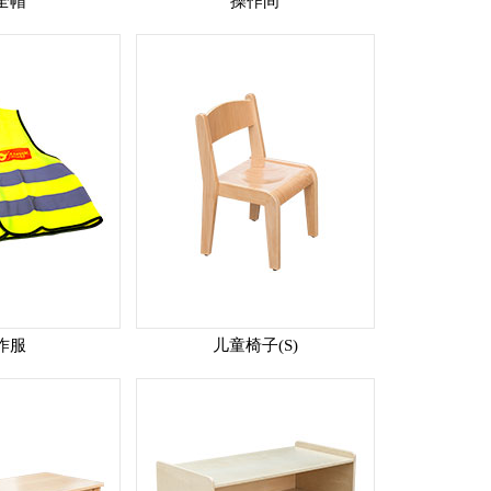
全帽
操作间
作服
儿童椅子(S)