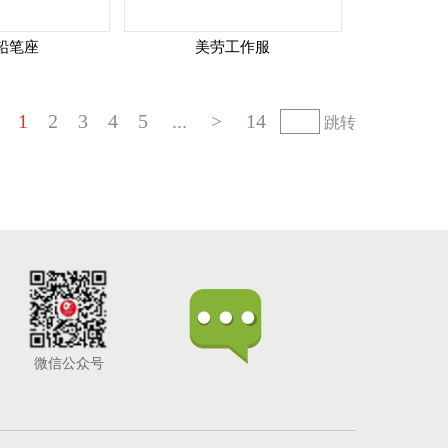
格铅笔座
美劳工作服
1
2
3
4
5
...
>
14
跳转
微信公众号