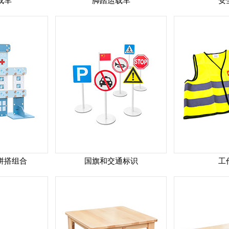
载车
脚踏运载车
安
拼搭组合
国旗和交通标识
工