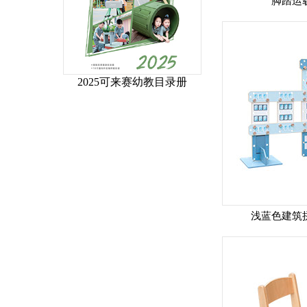
脚踏运
2025可来赛幼教目录册
浅蓝色建筑