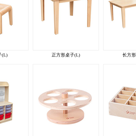
(L)
正方形桌子(L)
长方形