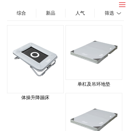
综合
新品
人气
筛选
单杠及吊环地垫
体操升降蹦床