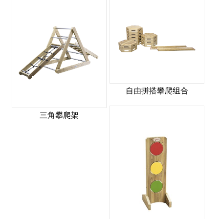
自由拼搭攀爬组合
三角攀爬架