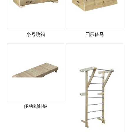
小号跳箱
四层鞍马
多功能斜坡